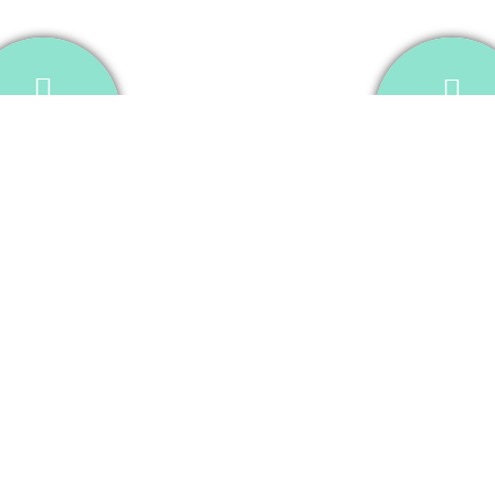
MICRO
USETA